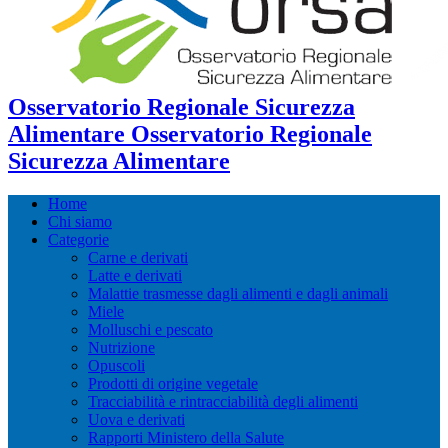
Osservatorio Regionale Sicurezza
Alimentare Osservatorio Regionale
Sicurezza Alimentare
Home
Chi siamo
Categorie
Carne e derivati
Latte e derivati
Malattie trasmesse dagli alimenti e dagli animali
Miele
Molluschi e pescato
Nutrizione
Opuscoli
Prodotti di origine vegetale
Tracciabilità e rintracciabilità degli alimenti
Uova e derivati
Rapporti Ministero della Salute