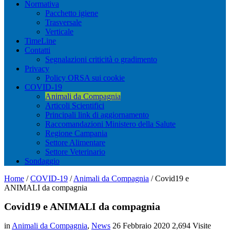
Normativa
Pacchetto igiene
Trasversale
Verticale
TimeLine
Contatti
Segnalazioni criticità o gradimento
Privacy
Policy ORSA sui cookie
COVID-19
Animali da Compagnia
Articoli Scientifici
Principali link di aggiornamento
Raccomandazioni Ministero della Salute
Regione Campania
Settore Alimentare
Settore Veterinario
Sondaggio
Home
/
COVID-19
/
Animali da Compagnia
/
Covid19 e
ANIMALI da compagnia
Covid19 e ANIMALI da compagnia
in
Animali da Compagnia
,
News
26 Febbraio 2020
2,694 Visite