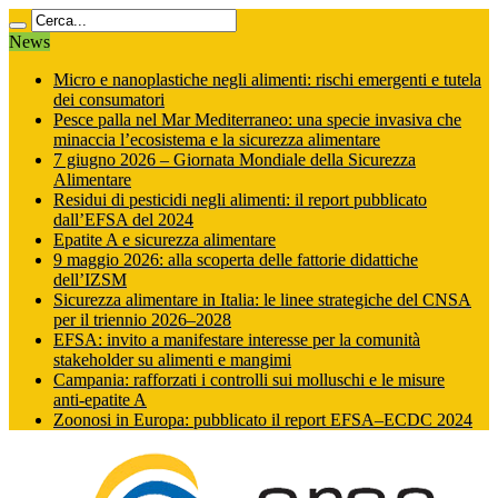
News
Micro e nanoplastiche negli alimenti: rischi emergenti e tutela
dei consumatori
Pesce palla nel Mar Mediterraneo: una specie invasiva che
minaccia l’ecosistema e la sicurezza alimentare
7 giugno 2026 – Giornata Mondiale della Sicurezza
Alimentare
Residui di pesticidi negli alimenti: il report pubblicato
dall’EFSA del 2024
Epatite A e sicurezza alimentare
9 maggio 2026: alla scoperta delle fattorie didattiche
dell’IZSM
Sicurezza alimentare in Italia: le linee strategiche del CNSA
per il triennio 2026–2028
EFSA: invito a manifestare interesse per la comunità
stakeholder su alimenti e mangimi
Campania: rafforzati i controlli sui molluschi e le misure
anti‑epatite A
Zoonosi in Europa: pubblicato il report EFSA–ECDC 2024