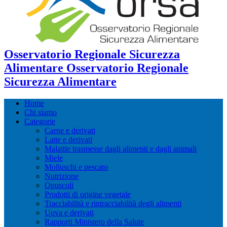
Osservatorio Regionale Sicurezza
Alimentare Osservatorio Regionale
Sicurezza Alimentare
Home
Chi siamo
Categorie
Carne e derivati
Latte e derivati
Malattie trasmesse dagli alimenti e dagli animali
Miele
Molluschi e pescato
Nutrizione
Opuscoli
Prodotti di origine vegetale
Tracciabilità e rintracciabilità degli alimenti
Uova e derivati
Rapporti Ministero della Salute