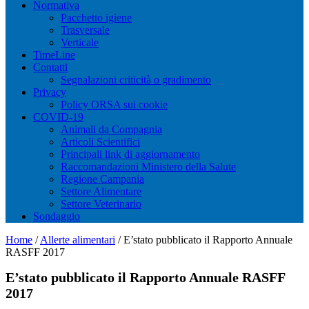
Normativa
Pacchetto igiene
Trasversale
Verticale
TimeLine
Contatti
Segnalazioni criticità o gradimento
Privacy
Policy ORSA sui cookie
COVID-19
Animali da Compagnia
Articoli Scientifici
Principali link di aggiornamento
Raccomandazioni Ministero della Salute
Regione Campania
Settore Alimentare
Settore Veterinario
Sondaggio
Home
/
Allerte alimentari
/
E’stato pubblicato il Rapporto Annuale
RASFF 2017
E’stato pubblicato il Rapporto Annuale RASFF
2017