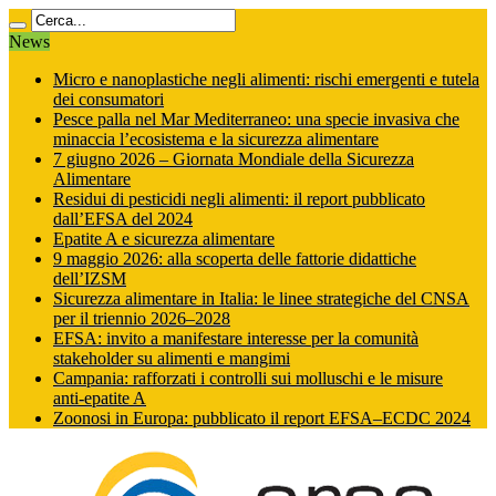
News
Micro e nanoplastiche negli alimenti: rischi emergenti e tutela
dei consumatori
Pesce palla nel Mar Mediterraneo: una specie invasiva che
minaccia l’ecosistema e la sicurezza alimentare
7 giugno 2026 – Giornata Mondiale della Sicurezza
Alimentare
Residui di pesticidi negli alimenti: il report pubblicato
dall’EFSA del 2024
Epatite A e sicurezza alimentare
9 maggio 2026: alla scoperta delle fattorie didattiche
dell’IZSM
Sicurezza alimentare in Italia: le linee strategiche del CNSA
per il triennio 2026–2028
EFSA: invito a manifestare interesse per la comunità
stakeholder su alimenti e mangimi
Campania: rafforzati i controlli sui molluschi e le misure
anti‑epatite A
Zoonosi in Europa: pubblicato il report EFSA–ECDC 2024