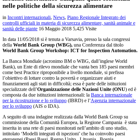
nelle politiche della sicurezza alimentare
in
Incontri internazionali
,
News
,
Piano Regionale Integrato dei
controlli ufficiali in materia di sicurezza alimentare, sanità animale e
sanità delle piante
16 Maggio 2018
5,425 Visite
In data 11/05/2018 si è tenuta a Varsavia, presso la sala congressi
della
World Bank Group (WBG),
una Conferenza dal titolo
World Bank Group Workshop: ICT for Inspection Automation.
La Banca Mondiale (acronimo BM o WBG, dall’inglese World
Bank), un Ente di rilevo mondiale che vanta ben 185 paesi membri
come best Practice riproponibile a livello mondiale, si prefissa
l’obiettivo di lottare contro la povertà e organizzare aiuti e
finanziamenti agli stati in difficoltà; essa è parte delle istituzioni
specializzate dell’
Organizzazione delle Nazioni Unite
(ONU
) ed è
composta da due istituzioni internazionali: la
Banca internazionale
per la ricostruzione e lo sviluppo
(IBRD) e l’
Agenzia internazionale
per lo sviluppo
(AIS o IDA).
A seguito di una indagine realizzata dalla World Bank Group su
commissione della Comunità Europea, la Regione Campania è stata
inserita in una rete di paesi monitorati nell’ambito di uno studio,
intitolato ‘Modelli integrati di ispezioni’ che ha coinvolto paesi
eterogenei (Paesi Bassi, Regno Unito, Lituania, Bosnia,