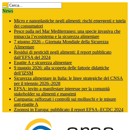
News
Micro e nanoplastiche negli alimenti: rischi emergenti e tutela
dei consumatori
Pesce palla nel Mar Mediterraneo: una specie invasiva che
minaccia l’ecosistema e la sicurezza alimentare
7 giugno 2026 – Giornata Mondiale della Sicurezza
Alimentare
Residui di pesticidi negli alimenti: il report pubblicato
dall’EFSA del 2024
Epatite A e sicurezza alimentare
9 maggio 2026: alla scoperta delle fattorie didattiche
dell’IZSM
Sicurezza alimentare in Italia: le linee strategiche del CNSA
per il triennio 2026–2028
EFSA: invito a manifestare interesse per la comunità
stakeholder su alimenti e mangimi
Campania: rafforzati i controlli sui molluschi e le misure
anti‑epatite A
Zoonosi in Europa: pubblicato il report EFSA–ECDC 2024