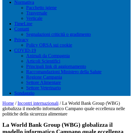
Normativa
Pacchetto igiene
Trasversale
Verticale
TimeLine
Contatti
Segnalazioni criticità o gradimento
Privacy
Policy ORSA sui cookie
COVID-19
Animali da Compagnia
Articoli Scientifici
Principali link di aggiornamento
Raccomandazioni Ministero della Salute
Regione Campania
Settore Alimentare
Settore Veterinario
Sondaggio
Home
/
Incontri internazionali
/
La World Bank Group (WBG)
globalizza il modello informatico Campano quale eccellenza nelle
politiche della sicurezza alimentare
La World Bank Group (WBG) globalizza il
modello informatico Campano quale eccellenza