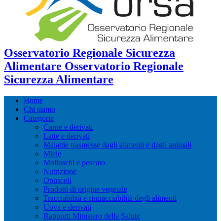
Osservatorio Regionale Sicurezza
Alimentare Osservatorio Regionale
Sicurezza Alimentare
Home
Chi siamo
Categorie
Carne e derivati
Latte e derivati
Malattie trasmesse dagli alimenti e dagli animali
Miele
Molluschi e pescato
Nutrizione
Opuscoli
Prodotti di origine vegetale
Tracciabilità e rintracciabilità degli alimenti
Uova e derivati
Rapporti Ministero della Salute