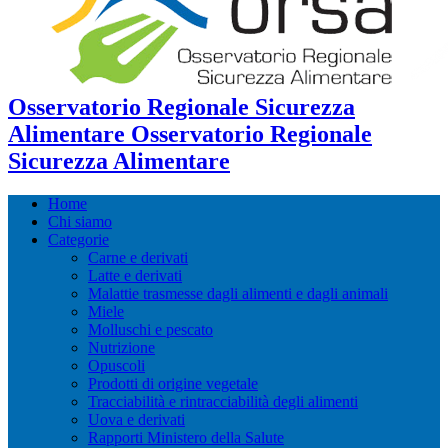
Osservatorio Regionale Sicurezza
Alimentare Osservatorio Regionale
Sicurezza Alimentare
Home
Chi siamo
Categorie
Carne e derivati
Latte e derivati
Malattie trasmesse dagli alimenti e dagli animali
Miele
Molluschi e pescato
Nutrizione
Opuscoli
Prodotti di origine vegetale
Tracciabilità e rintracciabilità degli alimenti
Uova e derivati
Rapporti Ministero della Salute