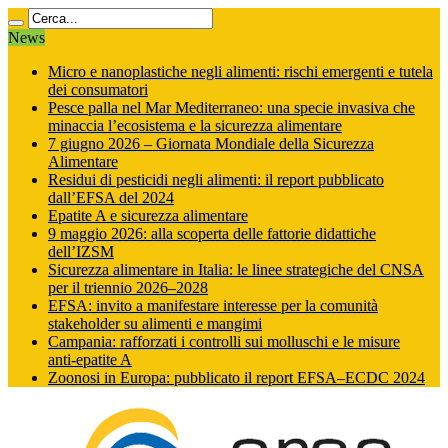
News
Micro e nanoplastiche negli alimenti: rischi emergenti e tutela
dei consumatori
Pesce palla nel Mar Mediterraneo: una specie invasiva che
minaccia l’ecosistema e la sicurezza alimentare
7 giugno 2026 – Giornata Mondiale della Sicurezza
Alimentare
Residui di pesticidi negli alimenti: il report pubblicato
dall’EFSA del 2024
Epatite A e sicurezza alimentare
9 maggio 2026: alla scoperta delle fattorie didattiche
dell’IZSM
Sicurezza alimentare in Italia: le linee strategiche del CNSA
per il triennio 2026–2028
EFSA: invito a manifestare interesse per la comunità
stakeholder su alimenti e mangimi
Campania: rafforzati i controlli sui molluschi e le misure
anti‑epatite A
Zoonosi in Europa: pubblicato il report EFSA–ECDC 2024