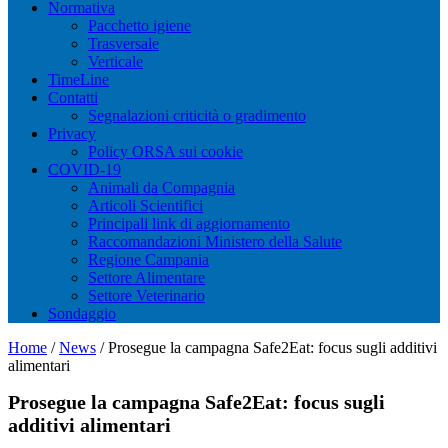
Normativa
Pacchetto igiene
Trasversale
Verticale
TimeLine
Contatti
Segnalazioni criticità o gradimento
Privacy
Policy ORSA sui cookie
COVID-19
Animali da Compagnia
Articoli Scientifici
Principali link di aggiornamento
Raccomandazioni Ministero della Salute
Regione Campania
Settore Alimentare
Settore Veterinario
Sondaggio
Home
/
News
/
Prosegue la campagna Safe2Eat: focus sugli additivi
alimentari
Prosegue la campagna Safe2Eat: focus sugli
additivi alimentari