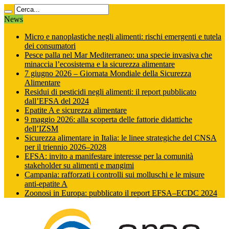
News
Micro e nanoplastiche negli alimenti: rischi emergenti e tutela
dei consumatori
Pesce palla nel Mar Mediterraneo: una specie invasiva che
minaccia l’ecosistema e la sicurezza alimentare
7 giugno 2026 – Giornata Mondiale della Sicurezza
Alimentare
Residui di pesticidi negli alimenti: il report pubblicato
dall’EFSA del 2024
Epatite A e sicurezza alimentare
9 maggio 2026: alla scoperta delle fattorie didattiche
dell’IZSM
Sicurezza alimentare in Italia: le linee strategiche del CNSA
per il triennio 2026–2028
EFSA: invito a manifestare interesse per la comunità
stakeholder su alimenti e mangimi
Campania: rafforzati i controlli sui molluschi e le misure
anti‑epatite A
Zoonosi in Europa: pubblicato il report EFSA–ECDC 2024