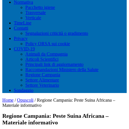
Normativa
Pacchetto igiene
Trasversale
Verticale
TimeLine
Contatti
Segnalazioni criticità o gradimento
Privacy
Policy ORSA sui cookie
COVID-19
Animali da Compagnia
Articoli Scientifici
Principali link di aggiornamento
Raccomandazioni Ministero della Salute
Regione Campania
Settore Alimentare
Settore Veterinario
Sondaggio
Home
/
Opuscoli
/
Regione Campania: Peste Suina Africana –
Materiale informativo
Regione Campania: Peste Suina Africana –
Materiale informativo