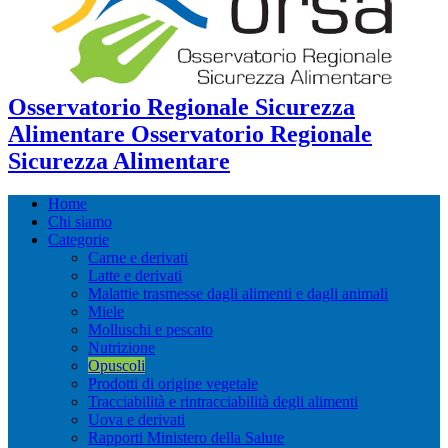
Osservatorio Regionale Sicurezza
Alimentare Osservatorio Regionale
Sicurezza Alimentare
Home
Chi siamo
Categorie
Carne e derivati
Latte e derivati
Malattie trasmesse dagli alimenti e dagli animali
Miele
Molluschi e pescato
Nutrizione
Opuscoli
Prodotti di origine vegetale
Tracciabilità e rintracciabilità degli alimenti
Uova e derivati
Rapporti Ministero della Salute