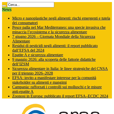
News
Micro e nanoplastiche negli alimenti: rischi emergenti e tutela
dei consumatori
Pesce palla nel Mar Mediterraneo: una specie invasiva che
minaccia l’ecosistema e la sicurezza alimentare
7 giugno 2026 – Giornata Mondiale della Sicurezza
Alimentare
Residui di pesticidi negli alimenti: il report pubblicato
dall’EFSA del 2024
Epatite A e sicurezza alimentare
9 maggio 2026: alla scoperta delle fattorie didattiche
dell’IZSM
Sicurezza alimentare in Italia: le linee strategiche del CNSA
per il triennio 2026–2028
EFSA: invito a manifestare interesse per la comunità
stakeholder su alimenti e mangimi
Campania: rafforzati i controlli sui molluschi e le misure
anti‑epatite A
Zoonosi in Europa: pubblicato il report EFSA–ECDC 2024