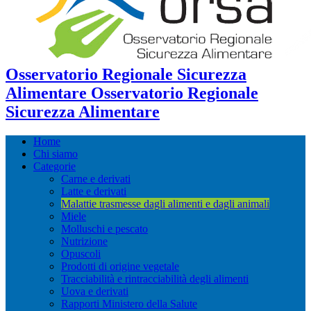
Osservatorio Regionale Sicurezza
Alimentare Osservatorio Regionale
Sicurezza Alimentare
Home
Chi siamo
Categorie
Carne e derivati
Latte e derivati
Malattie trasmesse dagli alimenti e dagli animali
Miele
Molluschi e pescato
Nutrizione
Opuscoli
Prodotti di origine vegetale
Tracciabilità e rintracciabilità degli alimenti
Uova e derivati
Rapporti Ministero della Salute