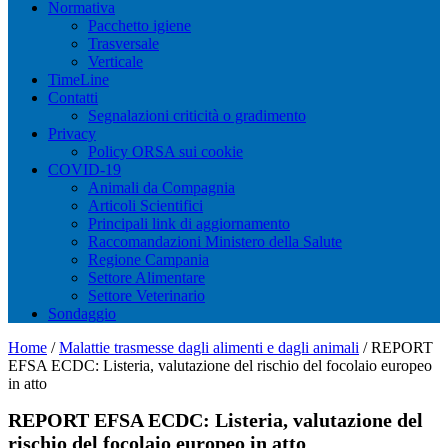
Normativa
Pacchetto igiene
Trasversale
Verticale
TimeLine
Contatti
Segnalazioni criticità o gradimento
Privacy
Policy ORSA sui cookie
COVID-19
Animali da Compagnia
Articoli Scientifici
Principali link di aggiornamento
Raccomandazioni Ministero della Salute
Regione Campania
Settore Alimentare
Settore Veterinario
Sondaggio
Home
/
Malattie trasmesse dagli alimenti e dagli animali
/
REPORT
EFSA ECDC: Listeria, valutazione del rischio del focolaio europeo
in atto
REPORT EFSA ECDC: Listeria, valutazione del
rischio del focolaio europeo in atto