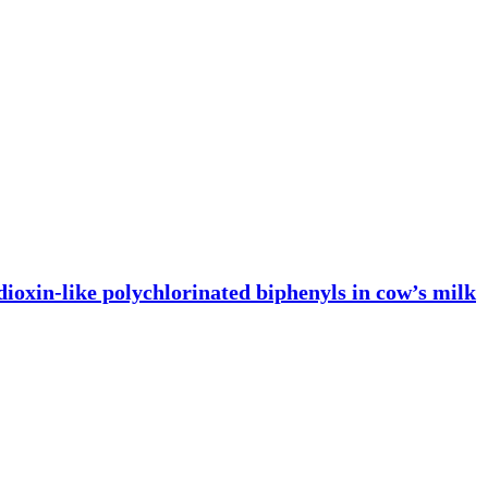
dioxin-like polychlorinated biphenyls in cow’s milk