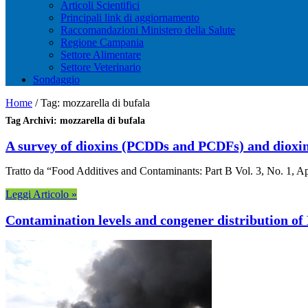
Articoli Scientifici
Principali link di aggiornamento
Raccomandazioni Ministero della Salute
Regione Campania
Settore Alimentare
Settore Veterinario
Sondaggio
Home
/
Tag:
mozzarella di bufala
Tag Archivi:
mozzarella di bufala
A survey of dioxins (PCDDs and PCDFs) and dioxin
Tratto da “Food Additives and Contaminants: Part B Vol. 3, No. 1, April
Leggi Articolo »
Contamination levels and congener distribution of