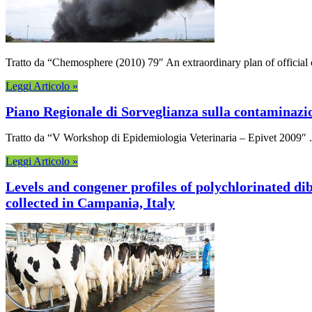
Tratto da “Chemosphere (2010) 79″ An extraordinary plan of official c
Leggi Articolo »
Piano Regionale di Sorveglianza sulla contaminazio
Tratto da “V Workshop di Epidemiologia Veterinaria – Epivet 2009″ . I
Leggi Articolo »
Levels and congener profiles of polychlorinated di
collected in Campania, Italy