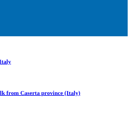
Italy
lk from Caserta province (Italy)