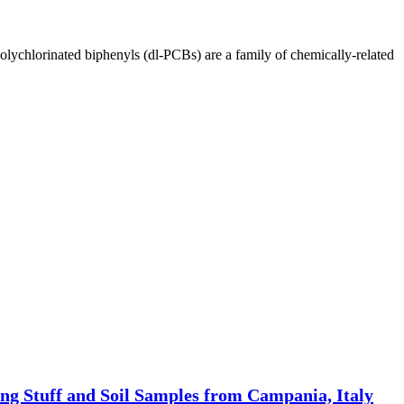
ychlorinated biphenyls (dl-PCBs) are a family of chemically-related
ing Stuff and Soil Samples from Campania, Italy