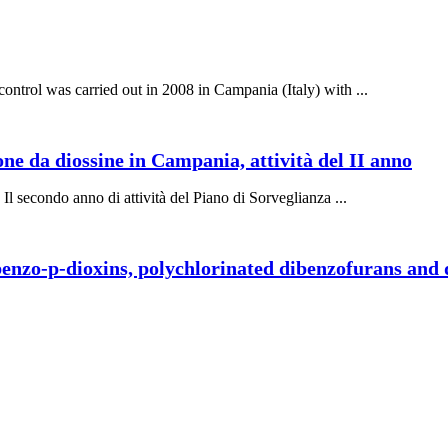
ontrol was carried out in 2008 in Campania (Italy) with ...
ne da diossine in Campania, attività del II anno
l secondo anno di attività del Piano di Sorveglianza ...
benzo-p-dioxins, polychlorinated dibenzofurans and 