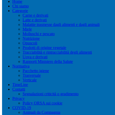
Home
Chi siamo
Categorie
Carne e derivati
Latte e derivati
Malattie trasmesse dagli alimenti e dagli animali
Miele
Molluschi e pescato
Nutrizione
Opuscoli
Prodotti di origine vegetale
Tracciabilità e rintracciabilità degli alimenti
Uova e derivati
Rapporti Ministero della Salute
Normativa
Pacchetto igiene
Trasversale
Verticale
TimeLine
Contatti
Segnalazioni criticità o gradimento
Privacy
Policy ORSA sui cookie
COVID-19
Animali da Compagnia