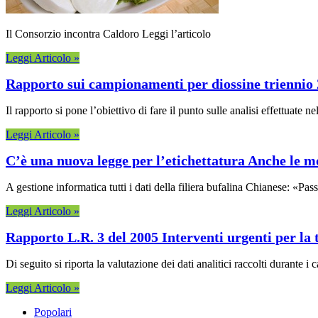
Il Consorzio incontra Caldoro Leggi l’articolo
Leggi Articolo »
Rapporto sui campionamenti per diossine triennio
Il rapporto si pone l’obiettivo di fare il punto sulle analisi effettuate
Leggi Articolo »
C’è una nuova legge per l’etichettatura Anche le m
A gestione informatica tutti i dati della filiera bufalina Chianese: «Pa
Leggi Articolo »
Rapporto L.R. 3 del 2005 Interventi urgenti per la
Di seguito si riporta la valutazione dei dati analitici raccolti durante i
Leggi Articolo »
Popolari