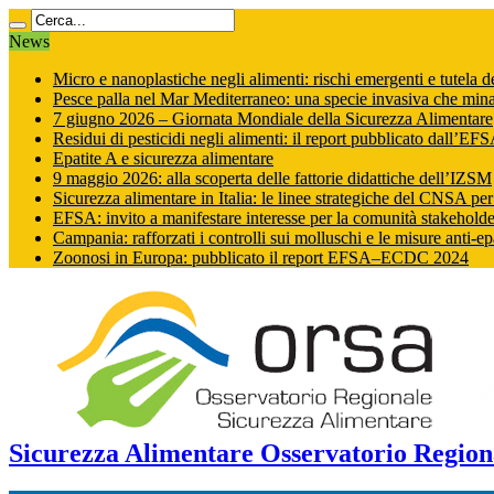
News
Micro e nanoplastiche negli alimenti: rischi emergenti e tutela 
Pesce palla nel Mar Mediterraneo: una specie invasiva che minac
7 giugno 2026 – Giornata Mondiale della Sicurezza Alimentare
Residui di pesticidi negli alimenti: il report pubblicato dall’EF
Epatite A e sicurezza alimentare
9 maggio 2026: alla scoperta delle fattorie didattiche dell’IZSM
Sicurezza alimentare in Italia: le linee strategiche del CNSA pe
EFSA: invito a manifestare interesse per la comunità stakehold
Campania: rafforzati i controlli sui molluschi e le misure anti‑ep
Zoonosi in Europa: pubblicato il report EFSA–ECDC 2024
Sicurezza Alimentare Osservatorio Region