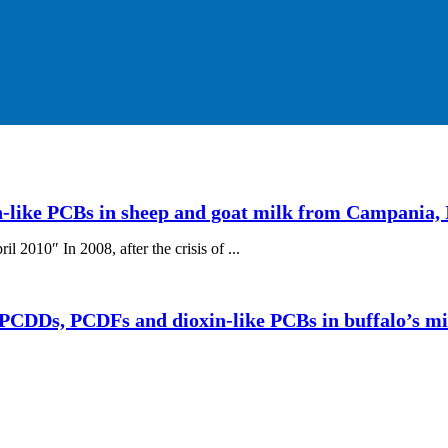
-like PCBs in sheep and goat milk from Campania, 
 2010″ In 2008, after the crisis of ...
 PCDDs, PCDFs and dioxin-like PCBs in buffalo’s mi