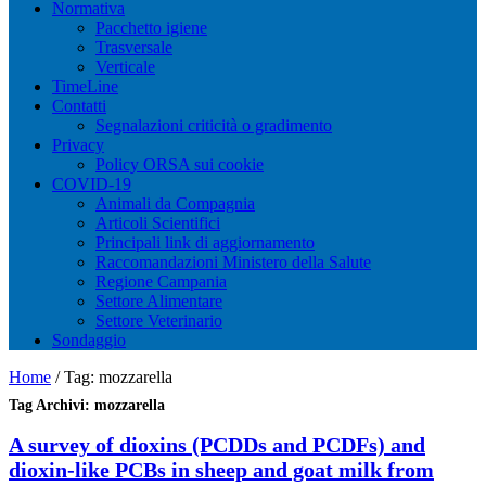
Normativa
Pacchetto igiene
Trasversale
Verticale
TimeLine
Contatti
Segnalazioni criticità o gradimento
Privacy
Policy ORSA sui cookie
COVID-19
Animali da Compagnia
Articoli Scientifici
Principali link di aggiornamento
Raccomandazioni Ministero della Salute
Regione Campania
Settore Alimentare
Settore Veterinario
Sondaggio
Home
/
Tag:
mozzarella
Tag Archivi:
mozzarella
A survey of dioxins (PCDDs and PCDFs) and
dioxin-like PCBs in sheep and goat milk from