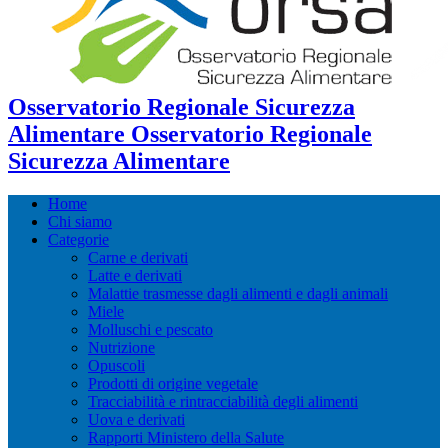
Osservatorio Regionale Sicurezza
Alimentare Osservatorio Regionale
Sicurezza Alimentare
Home
Chi siamo
Categorie
Carne e derivati
Latte e derivati
Malattie trasmesse dagli alimenti e dagli animali
Miele
Molluschi e pescato
Nutrizione
Opuscoli
Prodotti di origine vegetale
Tracciabilità e rintracciabilità degli alimenti
Uova e derivati
Rapporti Ministero della Salute