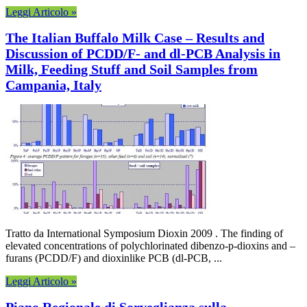
Leggi Articolo »
The Italian Buffalo Milk Case – Results and
Discussion of PCDD/F- and dl-PCB Analysis in
Milk, Feeding Stuff and Soil Samples from
Campania, Italy
Tratto da International Symposium Dioxin 2009 . The finding of
elevated concentrations of polychlorinated dibenzo-p-dioxins and –
furans (PCDD/F) and dioxinlike PCB (dl-PCB, ...
Leggi Articolo »
Piano Regionale di Sorveglianza sulla