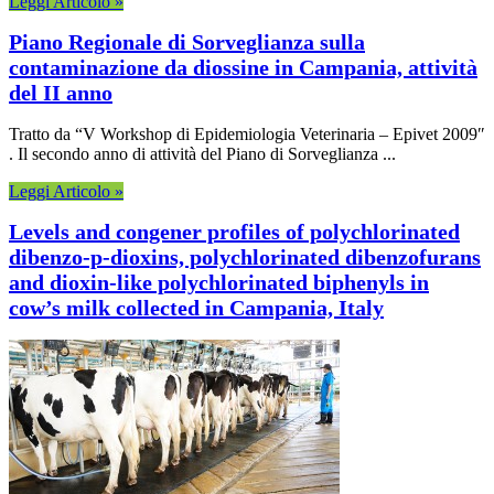
Leggi Articolo »
Piano Regionale di Sorveglianza sulla
contaminazione da diossine in Campania, attività
del II anno
Tratto da “V Workshop di Epidemiologia Veterinaria – Epivet 2009″
. Il secondo anno di attività del Piano di Sorveglianza ...
Leggi Articolo »
Levels and congener profiles of polychlorinated
dibenzo-p-dioxins, polychlorinated dibenzofurans
and dioxin-like polychlorinated biphenyls in
cow’s milk collected in Campania, Italy