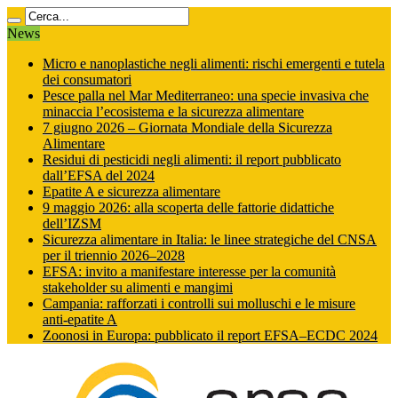
News
Micro e nanoplastiche negli alimenti: rischi emergenti e tutela
dei consumatori
Pesce palla nel Mar Mediterraneo: una specie invasiva che
minaccia l’ecosistema e la sicurezza alimentare
7 giugno 2026 – Giornata Mondiale della Sicurezza
Alimentare
Residui di pesticidi negli alimenti: il report pubblicato
dall’EFSA del 2024
Epatite A e sicurezza alimentare
9 maggio 2026: alla scoperta delle fattorie didattiche
dell’IZSM
Sicurezza alimentare in Italia: le linee strategiche del CNSA
per il triennio 2026–2028
EFSA: invito a manifestare interesse per la comunità
stakeholder su alimenti e mangimi
Campania: rafforzati i controlli sui molluschi e le misure
anti‑epatite A
Zoonosi in Europa: pubblicato il report EFSA–ECDC 2024