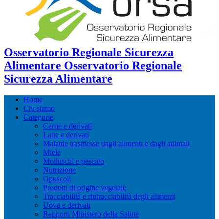
Osservatorio Regionale Sicurezza
Alimentare Osservatorio Regionale
Sicurezza Alimentare
Home
Chi siamo
Categorie
Carne e derivati
Latte e derivati
Malattie trasmesse dagli alimenti e dagli animali
Miele
Molluschi e pescato
Nutrizione
Opuscoli
Prodotti di origine vegetale
Tracciabilità e rintracciabilità degli alimenti
Uova e derivati
Rapporti Ministero della Salute