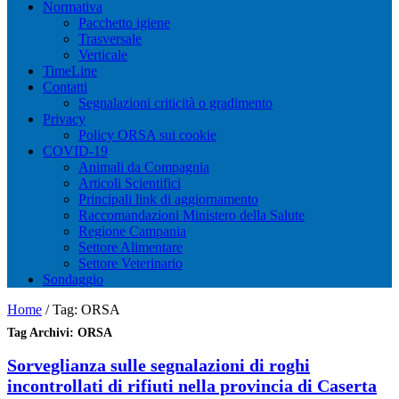
Normativa
Pacchetto igiene
Trasversale
Verticale
TimeLine
Contatti
Segnalazioni criticità o gradimento
Privacy
Policy ORSA sui cookie
COVID-19
Animali da Compagnia
Articoli Scientifici
Principali link di aggiornamento
Raccomandazioni Ministero della Salute
Regione Campania
Settore Alimentare
Settore Veterinario
Sondaggio
Home
/
Tag:
ORSA
Tag Archivi:
ORSA
Sorveglianza sulle segnalazioni di roghi
incontrollati di rifiuti nella provincia di Caserta