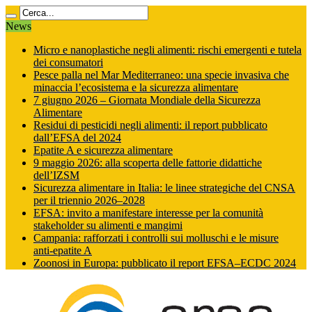
News
Micro e nanoplastiche negli alimenti: rischi emergenti e tutela
dei consumatori
Pesce palla nel Mar Mediterraneo: una specie invasiva che
minaccia l’ecosistema e la sicurezza alimentare
7 giugno 2026 – Giornata Mondiale della Sicurezza
Alimentare
Residui di pesticidi negli alimenti: il report pubblicato
dall’EFSA del 2024
Epatite A e sicurezza alimentare
9 maggio 2026: alla scoperta delle fattorie didattiche
dell’IZSM
Sicurezza alimentare in Italia: le linee strategiche del CNSA
per il triennio 2026–2028
EFSA: invito a manifestare interesse per la comunità
stakeholder su alimenti e mangimi
Campania: rafforzati i controlli sui molluschi e le misure
anti‑epatite A
Zoonosi in Europa: pubblicato il report EFSA–ECDC 2024