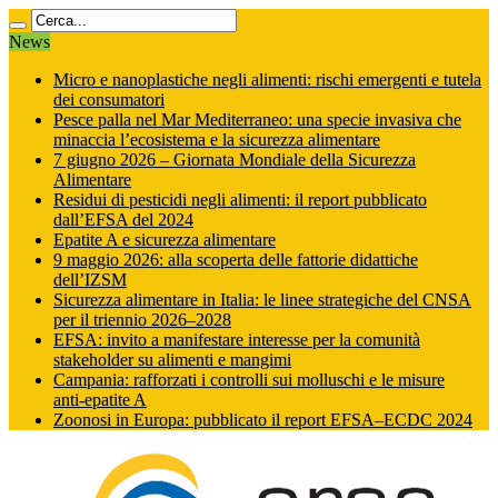
News
Micro e nanoplastiche negli alimenti: rischi emergenti e tutela
dei consumatori
Pesce palla nel Mar Mediterraneo: una specie invasiva che
minaccia l’ecosistema e la sicurezza alimentare
7 giugno 2026 – Giornata Mondiale della Sicurezza
Alimentare
Residui di pesticidi negli alimenti: il report pubblicato
dall’EFSA del 2024
Epatite A e sicurezza alimentare
9 maggio 2026: alla scoperta delle fattorie didattiche
dell’IZSM
Sicurezza alimentare in Italia: le linee strategiche del CNSA
per il triennio 2026–2028
EFSA: invito a manifestare interesse per la comunità
stakeholder su alimenti e mangimi
Campania: rafforzati i controlli sui molluschi e le misure
anti‑epatite A
Zoonosi in Europa: pubblicato il report EFSA–ECDC 2024