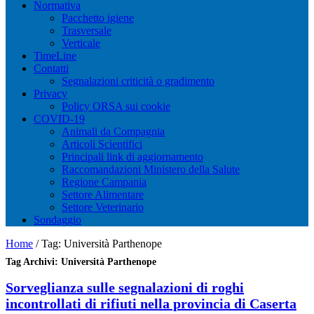
Normativa
Pacchetto igiene
Trasversale
Verticale
TimeLine
Contatti
Segnalazioni criticità o gradimento
Privacy
Policy ORSA sui cookie
COVID-19
Animali da Compagnia
Articoli Scientifici
Principali link di aggiornamento
Raccomandazioni Ministero della Salute
Regione Campania
Settore Alimentare
Settore Veterinario
Sondaggio
Home
/
Tag:
Università Parthenope
Tag Archivi:
Università Parthenope
Sorveglianza sulle segnalazioni di roghi
incontrollati di rifiuti nella provincia di Caserta