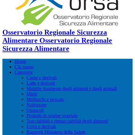
Osservatorio Regionale Sicurezza
Alimentare Osservatorio Regionale
Sicurezza Alimentare
Home
Chi siamo
Categorie
Carne e derivati
Latte e derivati
Malattie trasmesse dagli alimenti e dagli animali
Miele
Molluschi e pescato
Nutrizione
Opuscoli
Prodotti di origine vegetale
Tracciabilità e rintracciabilità degli alimenti
Uova e derivati
Rapporti Ministero della Salute